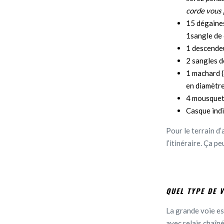
corde vous 
15 dégaines
1sangle de
1 descendeu
2 sangles 
1 machard (
en diamètre
4 mousqueto
Casque indi
Pour le terrain d’
l’itinéraire. Ça pe
QUEL TYPE DE V
La grande voie est
avec relais chaîné