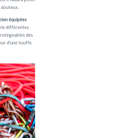
s douteux.
 bien équipées
cèle différentes
 protégeables des
tour d’une touffe