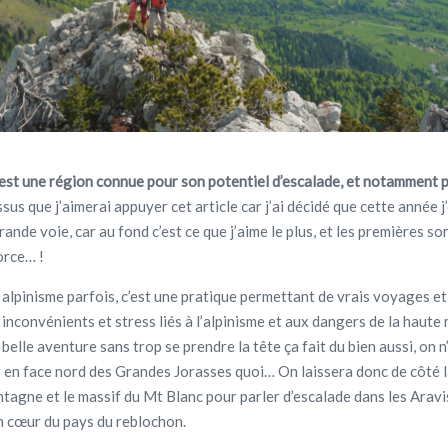
est une région connue pour son potentiel d’escalade, et notamment 
ssus que j’aimerai appuyer cet article car j’ai décidé que cette année j
rande voie, car au fond c’est ce que j’aime le plus, et les premières so
c force… !
 alpinisme parfois, c’est une pratique permettant de vrais voyages et
 inconvénients et stress liés à l’alpinisme et aux dangers de la haute
 belle aventure sans trop se prendre la tête ça fait du bien aussi, on n
er en face nord des Grandes Jorasses quoi… On laissera donc de côté 
tagne et le massif du Mt Blanc pour parler d’escalade dans les Aravi
in cœur du pays du reblochon.