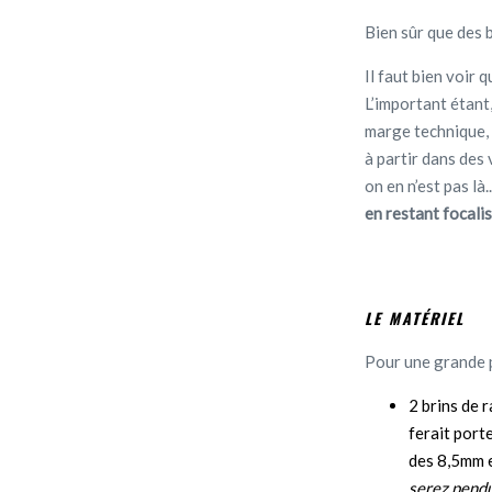
Bien sûr que des b
Il faut bien voir 
L’important étant,
marge technique, 
à partir dans des
on en n’est pas là.
en restant focalis
LE MATÉRIEL
Pour une grande p
2 brins de 
ferait port
des 8,5mm e
serez pendu