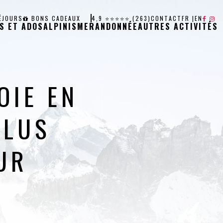
ÉJOURS
BONS CADEAUX
4,9 ⭐⭐⭐⭐⭐ (263)
CONTACT
FR
|
EN
S ET ADOS
ALPINISME
RANDONNÉE
AUTRES ACTIVITÉS
OIE EN
PLUS
UR