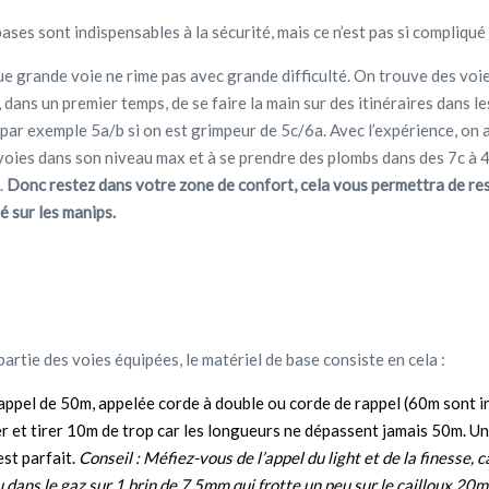
ases sont indispensables à la sécurité, mais ce n’est pas si compliqué
que grande voie ne rime pas avec grande difficulté. On trouve des voi
 dans un premier temps, de se faire la main sur des itinéraires dans l
par exemple 5a/b si on est grimpeur de 5c/6a. Avec l’expérience, on ar
 voies dans son niveau max et à se prendre des plombs dans des 7c à 
..
Donc restez dans votre zone de confort, cela vous permettra de res
é sur les manips.
artie des voies équipées, le matériel de base consiste en cela :
rappel de 50m, appelée corde à double ou corde de rappel (60m sont i
er et tirer 10m de trop car les longueurs ne dépassent jamais 50m. U
st parfait.
Conseil : Méfiez-vous de l’appel du light et de la finesse, c
 dans le gaz sur 1 brin de 7,5mm qui frotte un peu sur le cailloux 20m