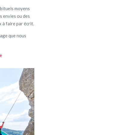
habituels moyens
es envies ou des
 à faire par écrit.
tage que nous
re