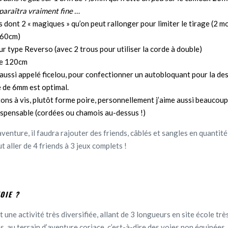
paraîtra vraiment fine …
 dont 2 « magiques » qu’on peut rallonger pour limiter le tirage (2 
 60cm)
r type Reverso (avec 2 trous pour utiliser la corde à double)
de 120cm
aussi appelé ficelou, pour confectionner un autobloquant pour la des
 de 6mm est optimal.
ns à vis, plutôt forme poire, personnellement j’aime aussi beaucoup 
spensable (cordées ou chamois au-dessus !)
aventure, il faudra rajouter des friends, câblés et sangles en quantit
ut aller de 4 friends à 3 jeux complets !
OIE ?
 une activité très diversifiée, allant de 3 longueurs en site école tr
s, au terrain d’aventure coriace, c’est-à-dire des voies non équipées,