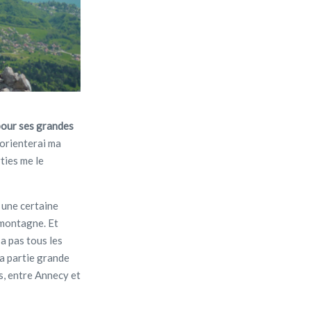
pour ses grandes
’orienterai ma
rties me le
 une certaine
 montagne. Et
’a pas tous les
la partie grande
s, entre Annecy et