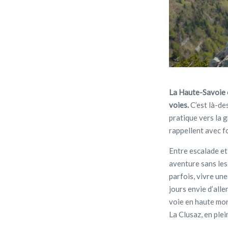
La Haute-Savoie 
voies.
C’est là-de
pratique vers la g
rappellent ave
Entre escalade et
aventure sans les
parfois, vivre une
jours envie d’all
voie en haute mon
La Clusaz, en ple