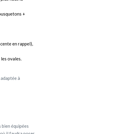
mousquetons +
cente en rappel),
les ovales.
é adaptée à
ès bien équipées
 où il faudra poser