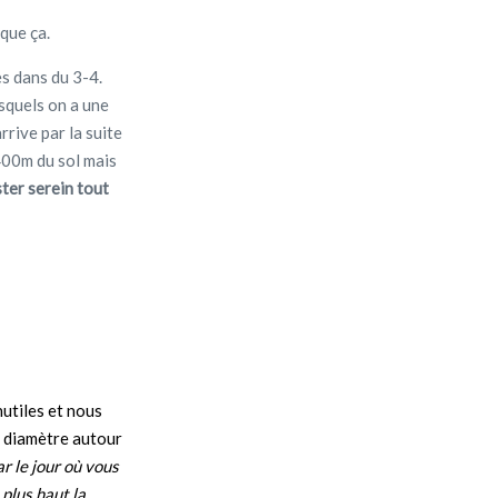
 que ça.
es dans du 3-4.
esquels on a une
rive par la suite
400m du sol mais
ter serein tout
nutiles et nous
n diamètre autour
ar le jour où vous
 plus haut la