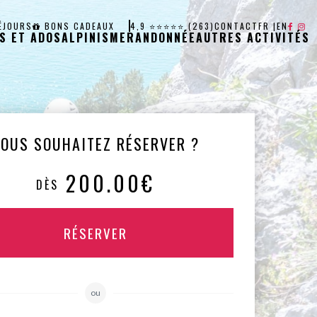
ÉJOURS
BONS CADEAUX
4,9 ⭐⭐⭐⭐⭐ (263)
CONTACT
FR
|
EN
S ET ADOS
ALPINISME
RANDONNÉE
AUTRES ACTIVITÉS
VOUS SOUHAITEZ RÉSERVER ?
200.00€
DÈS
RÉSERVER
ou