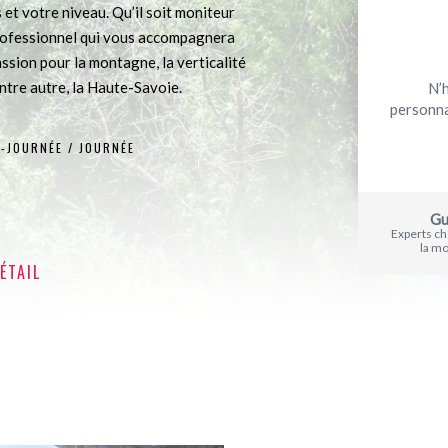
et votre niveau. Qu’il soit moniteur
professionnel qui vous accompagnera
assion pour la montagne, la verticalité
ntre autre, la Haute-Savoie.
N’
personna
-JOURNÉE / JOURNÉE
Gu
Experts c
la m
ÉTAIL