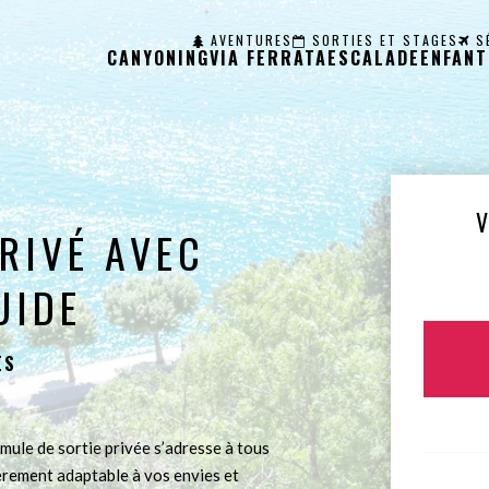
AVENTURES
SORTIES ET STAGES
S
CANYONING
VIA FERRATA
ESCALADE
ENFANT
RIVÉ AVEC
UIDE
ES
mule de sortie privée s’adresse à tous
èrement adaptable à vos envies et