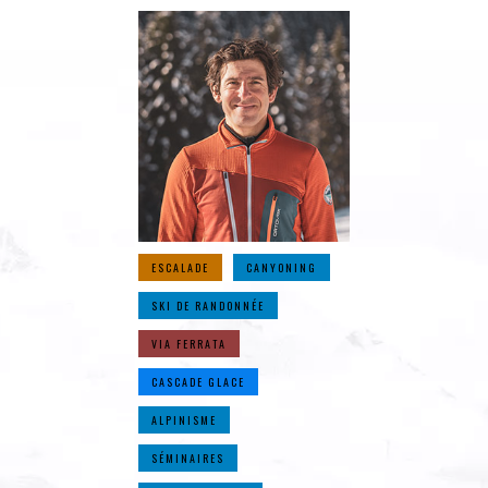
ESCALADE
CANYONING
SKI DE RANDONNÉE
VIA FERRATA
CASCADE GLACE
ALPINISME
SÉMINAIRES