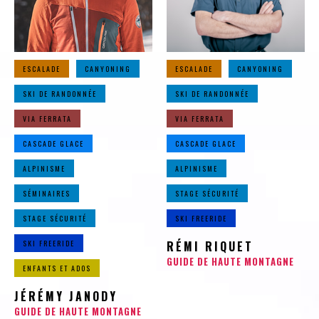
ESCALADE
CANYONING
ESCALADE
CANYONING
SKI DE RANDONNÉE
SKI DE RANDONNÉE
VIA FERRATA
VIA FERRATA
CASCADE GLACE
CASCADE GLACE
ALPINISME
ALPINISME
SÉMINAIRES
STAGE SÉCURITÉ
STAGE SÉCURITÉ
SKI FREERIDE
SKI FREERIDE
RÉMI RIQUET
GUIDE DE HAUTE MONTAGNE
ENFANTS ET ADOS
JÉRÉMY JANODY
GUIDE DE HAUTE MONTAGNE