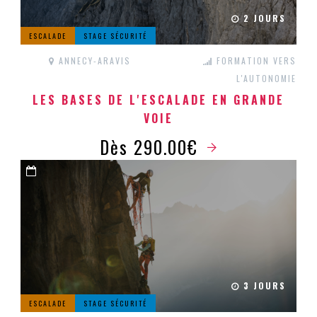
2 JOURS
ESCALADE
STAGE SÉCURITÉ
ANNECY-ARAVIS
FORMATION VERS
L'AUTONOMIE
LES BASES DE L'ESCALADE EN GRANDE
VOIE
Dès 290.00€
3 JOURS
ESCALADE
STAGE SÉCURITÉ