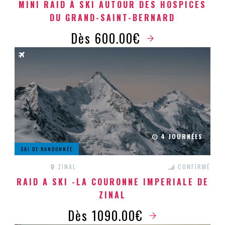
MINI RAID À SKI AUTOUR DES HOSPICES
DU GRAND-SAINT-BERNARD
Dès 600.00€
4 JOURNÉES
SKI DE RANDONNÉE
ZINAL
CONFIRMÉ
RAID A SKI -LA COURONNE IMPERIALE DE
ZINAL
Dès 1090.00€