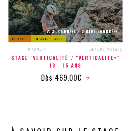
3 JOURNÉES + 2 DEMI-JOURNÉES
ESCALADE
ENFANTS ET ADOS
ANNECY
TOUS NIVEAUX
STAGE "VERTICALITÉ"/ "VERTICALITÉ+"
13 - 15 ANS
Dès 469.00€