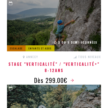
3 OU 5 DEMI-JOURNÉES
ESCALADE
ENFANTS ET ADOS
ANNECY
TOUS NIVEAUX
STAGE "VERTICALITÉ" / "VERTICALITÉ+"
8-12ANS
Dès 299.00€