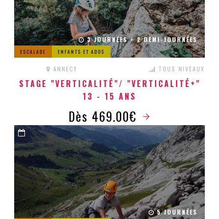
3 JOURNÉES + 2 DEMI-JOURNÉES
ESCALADE
ENFANTS ET ADOS
ANNECY
TOUS NIVEAUX
STAGE "VERTICALITÉ"/ "VERTICALITÉ+"
13 - 15 ANS
Dès 469.00€
5 JOURNÉES