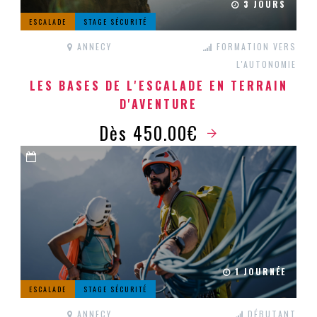
3 JOURS
ESCALADE
STAGE SÉCURITÉ
ANNECY
FORMATION VERS
L'AUTONOMIE
LES BASES DE L'ESCALADE EN TERRAIN
D'AVENTURE
Dès 450.00€
1 JOURNÉE
ESCALADE
STAGE SÉCURITÉ
ANNECY
DÉBUTANT