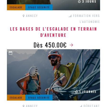
3 JOURS
ESCALADE
STAGE SÉCURITÉ
ANNECY
FORMATION VERS
L'AUTONOMIE
LES BASES DE L'ESCALADE EN TERRAIN
D'AVENTURE
Dès 450.00€
1 JOURNÉE
ESCALADE
STAGE SÉCURITÉ
ANNECY
DÉBUTANT