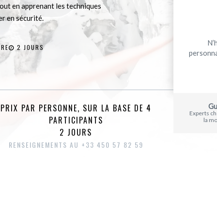
out en apprenant les techniques
r en sécurité.
N’
IRE
2 JOURS
personna
Gu
PRIX PAR PERSONNE, SUR LA BASE DE 4
Experts c
PARTICIPANTS
la m
2 JOURS
RENSEIGNEMENTS AU +33 450 57 82 59