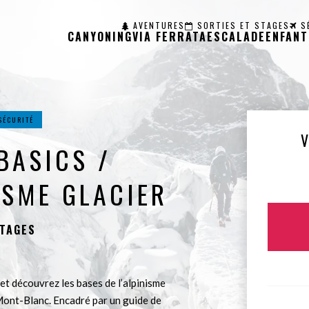
AVENTURES
SORTIES ET STAGES
S
CANYONING
VIA FERRATA
ESCALADE
ENFANT
SÉCURITÉ
BASICS /
ISME GLACIER
STAGES
t découvrez les bases de l’alpinisme
 Mont-Blanc. Encadré par un guide de