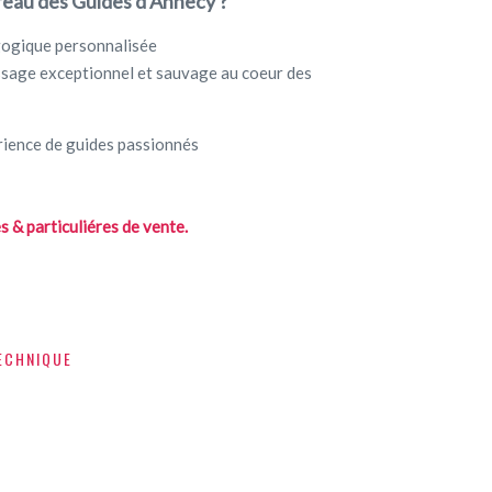
ureau des Guides d’Annecy ?
ogique personnalisée
ssage exceptionnel et sauvage au coeur des
érience de guides passionnés
 & particuliéres de vente.
ECHNIQUE