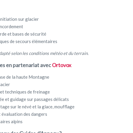
nitiation sur glacier
’encordement
rde et bases de sécurité
iques de secours élémentaires
pté selon les conditions météo et du terrain.
s en partenariat avec
Ortovox
ase de la haute Montagne
lacier
t et techniques de freinage
e et guidage sur passages délicats
age sur le névé et la glace, moufflage
t évaluation des dangers
raires alpins