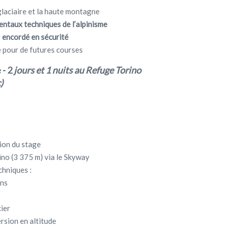
glaciaire et la haute montagne
ntaux techniques de l’alpinisme
r
encordé en sécurité
 pour de futures courses
- 2
jours et 1 nuits au Refuge Torino
)
ion du stage
ino (3 375 m) via le Skyway
chniques :
ons
ier
rsion en altitude