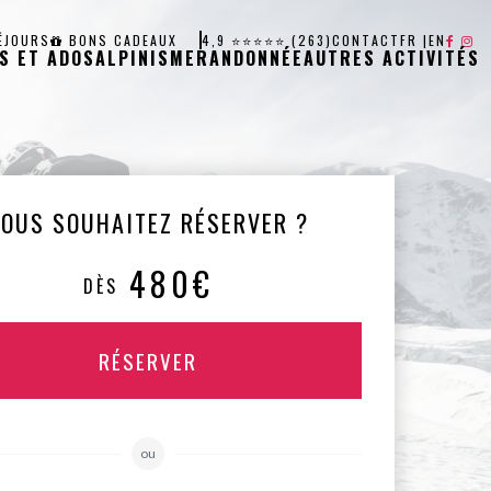
ÉJOURS
BONS CADEAUX
4,9 ⭐⭐⭐⭐⭐ (263)
CONTACT
FR
|
EN
S ET ADOS
ALPINISME
RANDONNÉE
AUTRES ACTIVITÉS
VOUS SOUHAITEZ RÉSERVER ?
480€
DÈS
RÉSERVER
ou