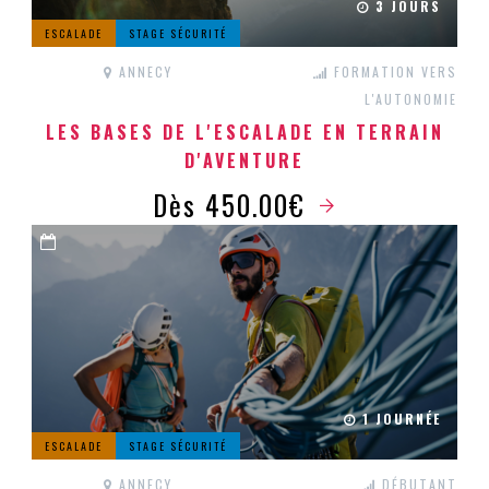
3 JOURS
ESCALADE
STAGE SÉCURITÉ
ANNECY
FORMATION VERS
L'AUTONOMIE
LES BASES DE L'ESCALADE EN TERRAIN
D'AVENTURE
Dès 450.00€
1 JOURNÉE
ESCALADE
STAGE SÉCURITÉ
ANNECY
DÉBUTANT