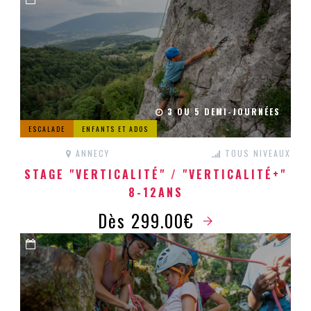
3 OU 5 DEMI-JOURNÉES
ESCALADE
ENFANTS ET ADOS
ANNECY
TOUS NIVEAUX
STAGE "VERTICALITÉ" / "VERTICALITÉ+"
8-12ANS
Dès 299.00€