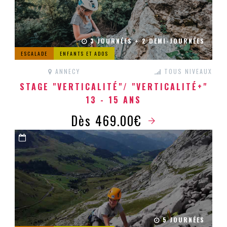
3 JOURNÉES + 2 DEMI-JOURNÉES
ESCALADE
ENFANTS ET ADOS
ANNECY
TOUS NIVEAUX
STAGE "VERTICALITÉ"/ "VERTICALITÉ+"
13 - 15 ANS
Dès 469.00€
5 JOURNÉES