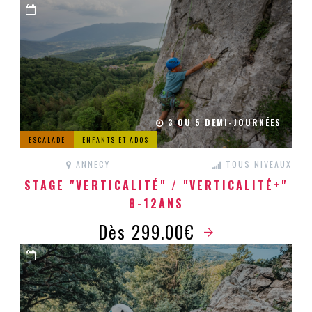
3 OU 5 DEMI-JOURNÉES
ESCALADE
ENFANTS ET ADOS
ANNECY
TOUS NIVEAUX
STAGE "VERTICALITÉ" / "VERTICALITÉ+"
8-12ANS
Dès 299.00€