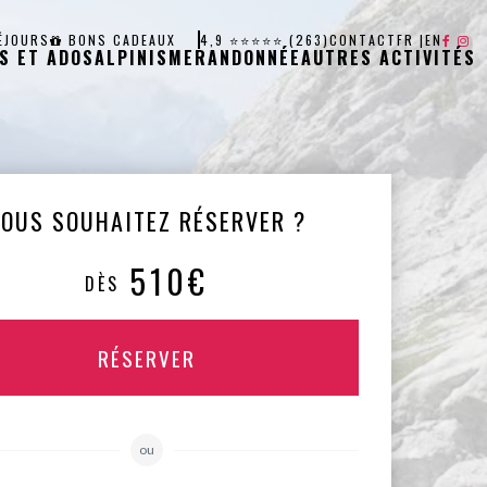
ÉJOURS
BONS CADEAUX
4,9 ⭐⭐⭐⭐⭐ (263)
CONTACT
FR
|
EN
S ET ADOS
ALPINISME
RANDONNÉE
AUTRES ACTIVITÉS
VOUS SOUHAITEZ RÉSERVER ?
510€
DÈS
RÉSERVER
ou