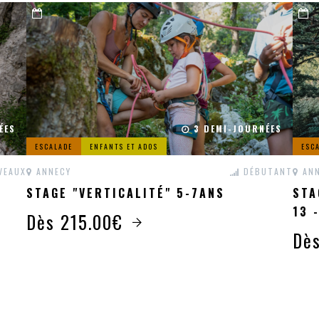
ÉES
3 DEMI-JOURNÉES
ESCALADE
ENFANTS ET ADOS
ESC
VEAUX
ANNECY
DÉBUTANT
ANN
STAGE "VERTICALITÉ" 5-7ANS
STA
13 
Dès 215.00€
Dè