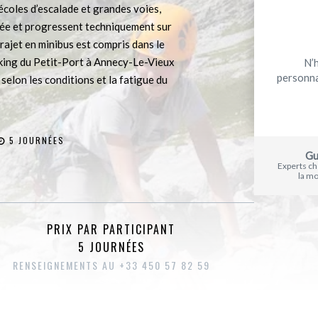
 écoles d’escalade et grandes voies,
dée et progressent techniquement sur
trajet en minibus est compris dans le
king du Petit-Port à Annecy-Le-Vieux
N’
personna
selon les conditions et la fatigue du
5 JOURNÉES
Gu
Experts c
la m
PRIX PAR PARTICIPANT
5 JOURNÉES
RENSEIGNEMENTS AU +33 450 57 82 59