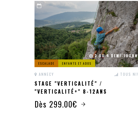
3 OU 5 DEMI-JOURN
ESCALADE
ENFANTS ET ADOS
ANNECY
TOUS NI
STAGE "VERTICALITÉ" /
"VERTICALITÉ+" 8-12ANS
Dès 299.00€