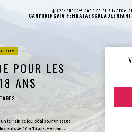
AVENTURES
SORTIES ET STAGES
S
CANYONING
VIA FERRATA
ESCALADE
ENFANT
 ET ADOS
DE POUR LES
18 ANS
STAGES
 un terrain de jeu idéal pour un stage
olescents de 16 à 18 ans. Pendant 5