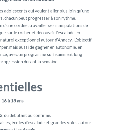
s adolescents qui veulent aller plus loin qu’une
urs, chacun peut progresser à son rythme,
n d’une cordée, travailler ses manipulations de
ue sur le rocher et découvrir l’escalade en
naturel exceptionnel autour d’Annecy. L’objectif
mper, mais aussi de gagner en autonomie, en
iance, avec un programme suffisamment long
 progression durant la semaine.
entielles
e
16 à 18 ans
.
ux
, du débutant au confirmé.
aises, écoles d’escalade et grandes voies autour
ornes
et les
Aravis
.