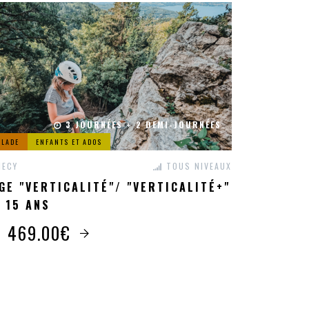
3 JOURNÉES + 2 DEMI-JOURNÉES
ALADE
ENFANTS ET ADOS
ECY
TOUS NIVEAUX
GE "VERTICALITÉ"/ "VERTICALITÉ+"
- 15 ANS
s 469.00€