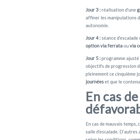
Jour 3 :
réalisation d’une
g
affiner les manipulations 
autonomie.
Jour 4 :
séance d’escalade e
option via ferrata
ou
via 
Jour 5 :
programme ajusté s
objectifs de progression de
pleinement ce cinquième jo
journées
et que le contenu
En cas d
défavora
En cas de mauvais temps, 
salle d’escalade. D’autres
selon les conditions, comme