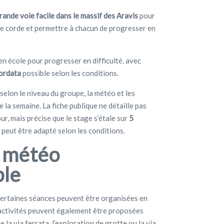
rande voie facile dans le massif des Aravis
pour
de corde et permettre à chacun de progresser en
n école pour progresser en difficulté, avec
cordata
possible selon les conditions.
elon le niveau du groupe, la météo et les
 la semaine. La fiche publique ne détaille pas
ur, mais précise que le stage s’étale sur
5
 peut être adapté selon les conditions.
e météo
ble
certaines séances peuvent être organisées en
 activités peuvent également être proposées
 la via ferrata, l’exploration de grotte ou la via