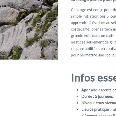
Ce stage est conçu pour de
simple initiation. Sur 5 jo
apprendre à évoluer au sei
corde, améliorer sa techniq
grande voie dans un cadre 
n’est pas seulement de gri
responsabilité et en conf
pour permettre une réelle
Infos ess
Âge :
adolescents d
Durée :
5 journées
.
Niveau :
tous nivea
Lieu de pratique :
fal
d’
Annecy
, dans les
B