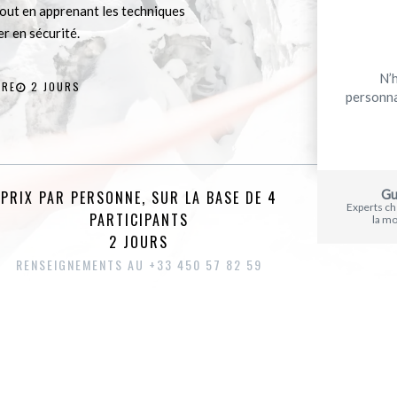
out en apprenant les techniques
r en sécurité.
N’
IRE
2 JOURS
personna
Gu
PRIX PAR PERSONNE, SUR LA BASE DE 4
Experts c
PARTICIPANTS
la m
2 JOURS
RENSEIGNEMENTS AU +33 450 57 82 59