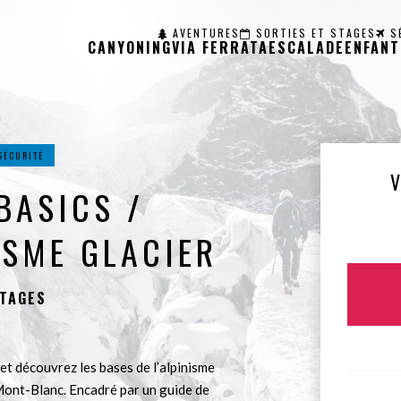
AVENTURES
SORTIES ET STAGES
S
CANYONING
VIA FERRATA
ESCALADE
ENFANT
SÉCURITÉ
BASICS /
ISME GLACIER
STAGES
t découvrez les bases de l’alpinisme
 Mont-Blanc. Encadré par un guide de