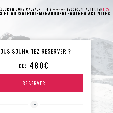
ÉJOURS
BONS CADEAUX
4,9 ⭐⭐⭐⭐⭐ (263)
CONTACT
FR
|
EN
S ET ADOS
ALPINISME
RANDONNÉE
AUTRES ACTIVITÉS
VOUS SOUHAITEZ RÉSERVER ?
480€
DÈS
RÉSERVER
ou