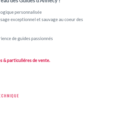
ureau des Guides d’Annecy ?
ogique personnalisée
ssage exceptionnel et sauvage au coeur des
érience de guides passionnés
 & particuliéres de vente.
ECHNIQUE