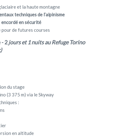
glaciaire et la haute montagne
ntaux techniques de l’alpinisme
r
encordé en sécurité
 pour de futures courses
- 2
jours et 1 nuits au Refuge Torino
)
ion du stage
ino (3 375 m) via le Skyway
chniques :
ons
ier
rsion en altitude