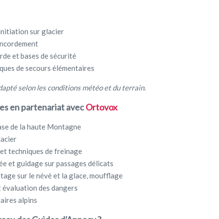
nitiation sur glacier
’encordement
rde et bases de sécurité
iques de secours élémentaires
pté selon les conditions météo et du terrain.
s en partenariat avec
Ortovox
ase de la haute Montagne
lacier
t et techniques de freinage
e et guidage sur passages délicats
age sur le névé et la glace, moufflage
t évaluation des dangers
raires alpins