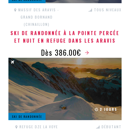
MASSIF DES ARAVIS -
TOUS NIVEAUX
GRAND BORNAND
(CHINAILLON)
SKI DE RANDONNÉE À LA POINTE PERCÉE
ET NUIT EN REFUGE DANS LES ARAVIS
Dès 386.00€
2 JOURS
SKI DE RANDONNÉE
REFUGE DZE LA VOYE
DÉBUTANT