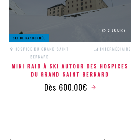
3 JOURS
SKI DE RANDONNÉE
HOSPICE DU GRAND SAINT
INTERMÉDIAIRE
BERNARD
MINI RAID À SKI AUTOUR DES HOSPICES
DU GRAND-SAINT-BERNARD
Dès 600.00€