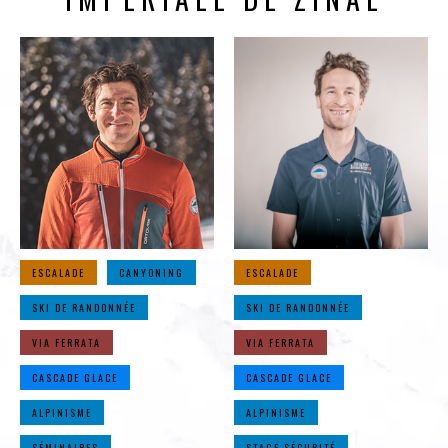
ESCALADE
CANYONING
ESCALADE
SKI DE RANDONNÉE
SKI DE RANDONNÉE
VIA FERRATA
VIA FERRATA
CASCADE GLACE
CASCADE GLACE
ALPINISME
ALPINISME
SÉMINAIRES
STAGE SÉCURITÉ