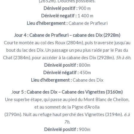
(2652m). Douches possibles.
Dénivelé positif :
900 m
Dénivelé negatif :
1 400 m
Lieu d’hébergement :
Cabane de Prafleuri
Jour 4 :
Cabane de Prafleuri – cabane des Dix (2928m)
Courte montée au col des Roux (2804m), puis traversée jusqu’au
bout du lac des Dix. Un passage un peu plus raide par le Pas du
Chat (2384m), pour accéder à la cabane des Dix (2928m).
5h à 6h.
Dénivelé positif :
800m
Dénivelé négatif :
450m
Lieu d’hébergement :
Cabane des Dix
J
our 5 : Cabane des Dix – Cabane des Vignettes (3160m)
Une superbe étape, qui passe au pied du Mont Blanc de Cheilon,
et au sommet de la Pigne d’Arolla
(3790m). Nuit au refuge haut perché des Vignettes (3194m).
6 à
7h.
Dénivelé positif :
900m