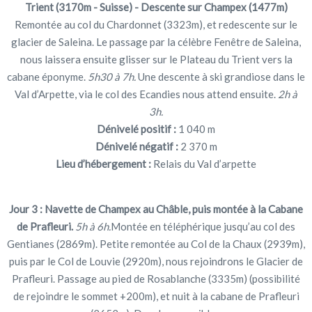
Trient (3170m - Suisse) - Descente sur Champex (1477m)
Remontée au col du Chardonnet (3323m), et redescente sur le
glacier de Saleina. Le passage par la célèbre Fenêtre de Saleina,
nous laissera ensuite glisser sur le Plateau du Trient vers la
cabane éponyme.
5h30 à 7h.
Une descente à ski grandiose dans le
Val d’Arpette, via le col des Ecandies nous attend ensuite.
2h à
3h.
Dénivelé positif :
1 040 m
Dénivelé négatif :
2 370 m
Lieu d’hébergement :
Relais du Val d’arpette
Jour 3 :
Navette de Champex au Châble, puis montée à la Cabane
de Prafleuri.
5h à 6h.
Montée en téléphérique jusqu’au col des
Gentianes (2869m). Petite remontée au Col de la Chaux (2939m),
puis par le Col de Louvie (2920m), nous rejoindrons le Glacier de
Prafleuri. Passage au pied de Rosablanche (3335m) (possibilité
de rejoindre le sommet +200m), et nuit à la cabane de Prafleuri