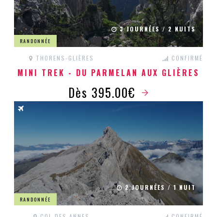
3 JOURNÉES / 2 NUITS
RANDONNÉE
THORENS-GLIÈRES
CONFIRMÉ
MINI TREK - DU PARMELAN AUX GLIÈRES
Dès 395.00€
2 JOURNÉES / 1 NUIT
RANDONNÉE
COL DES ANNES
CONFIRMÉ