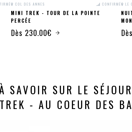
FIRMÉ
COL DES ANNES
CONFIRMÉ
LE 
MINI TREK - TOUR DE LA POINTE
NUI
PERCÉE
MON
Dès 230.00€
Dè
À SAVOIR SUR LE SÉJOU
 TREK - AU COEUR DES B