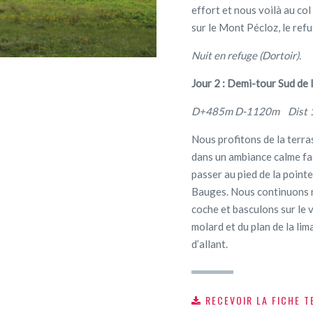
effort et nous voilà au co
sur le Mont Pécloz, le refug
Nuit en refuge (Dortoir).
Jour 2 : Demi-tour Sud de
D+485m D-1120m Dist 1
Nous profitons de la terra
dans un ambiance calme fa
passer au pied de la point
Bauges. Nous continuons n
coche et basculons sur le 
molard et du plan de la lim
d’allant.
RECEVOIR LA FICHE T