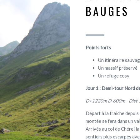
BAUGES
Points forts
Un itinéraire sauva
Un massif préservé
Un refuge cosy
Jour 1 : Demi-tour Nord d
D+1220m D-600m Dist 1
Départ à la fraîche depuis
montée se fera dans un val
Arrivés au col de Chérel l
sentiers plus escarpés av