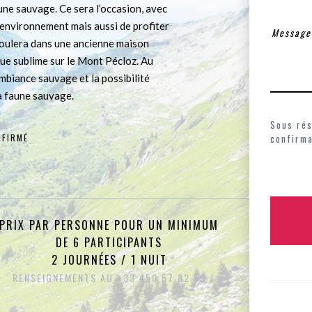
aune sauvage. Ce sera l’occasion, avec
 environnement mais aussi de profiter
éroulera dans une ancienne maison
ue sublime sur le Mont Pécloz. Au
biance sauvage et la possibilité
a faune sauvage.
Sous rés
FIRMÉ
confirma
PRIX PAR PERSONNE POUR UN MINIMUM
DE 6 PARTICIPANTS
2 JOURNÉES / 1 NUIT
RENSEIGNEMENTS AU +33 450 57 82 59