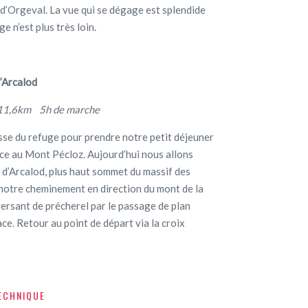
l d’Orgeval. La vue qui se dégage est splendide
e n’est plus très loin.
 l’Arcalod
1,6km 5h de marche
sse du refuge pour prendre notre petit déjeuner
ce au Mont Pécloz. Aujourd’hui nous allons
e d’Arcalod, plus haut sommet du massif des
otre cheminement en direction du mont de la
versant de précherel par le passage de plan
ace. Retour au point de départ via la croix
ECHNIQUE