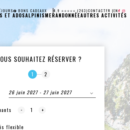
ÉJOURS
BONS CADEAUX
4,9 ⭐⭐⭐⭐⭐ (263)
CONTACT
FR
|
EN
S ET ADOS
ALPINISME
RANDONNÉE
AUTRES ACTIVITÉS
VOUS SOUHAITEZ RÉSERVER ?
1
2
26 juin 2027 - 27 juin 2027
-
pants
+
is flexible