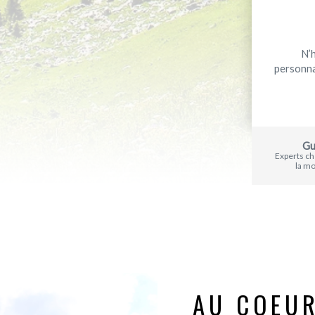
N’
personna
Gu
Experts c
la m
AU COEUR