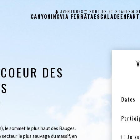
AVENTURES
SORTIES ET STAGES
S
CANYONING
VIA FERRATA
ESCALADE
ENFANT
 COEUR DES
ES
Dates
S
Partici
), le sommet le plus haut des Bauges.
 secteur le plus sauvage du massif, en
Je su