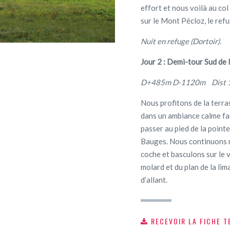
effort et nous voilà au co
sur le Mont Pécloz, le refug
Nuit en refuge (Dortoir).
Jour 2 : Demi-tour Sud de
D+485m D-1120m Dist 1
Nous profitons de la terra
dans un ambiance calme fa
passer au pied de la point
Bauges. Nous continuons n
coche et basculons sur le 
molard et du plan de la lim
d’allant.
RECEVOIR LA FICHE T