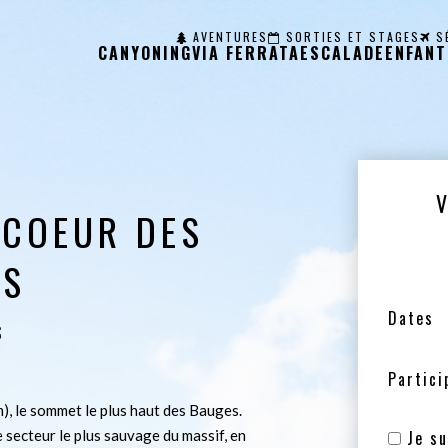
AVENTURES
SORTIES ET STAGES
S
CANYONING
VIA FERRATA
ESCALADE
ENFANT
 COEUR DES
ES
Dates
S
Partici
), le sommet le plus haut des Bauges.
 secteur le plus sauvage du massif, en
Je su