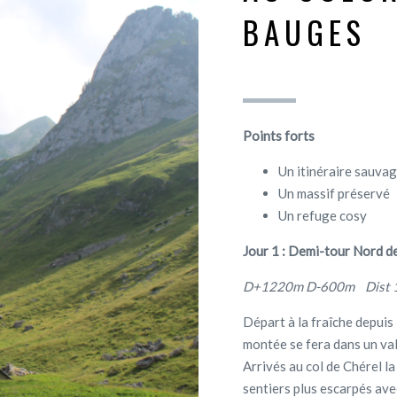
BAUGES
Points forts
Un itinéraire sauva
Un massif préservé
Un refuge cosy
Jour 1 : Demi-tour Nord d
D+1220m D-600m Dist 1
Départ à la fraîche depuis
montée se fera dans un val
Arrivés au col de Chérel l
sentiers plus escarpés av