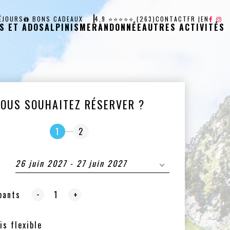
ÉJOURS
BONS CADEAUX
4,9 ⭐⭐⭐⭐⭐ (263)
CONTACT
FR
|
EN
S ET ADOS
ALPINISME
RANDONNÉE
AUTRES ACTIVITÉS
VOUS SOUHAITEZ RÉSERVER ?
1
2
26 juin 2027 - 27 juin 2027
-
pants
+
is flexible