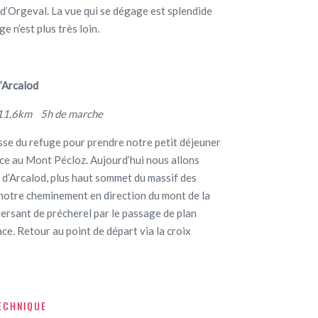
l d’Orgeval. La vue qui se dégage est splendide
e n’est plus très loin.
 l’Arcalod
1,6km 5h de marche
sse du refuge pour prendre notre petit déjeuner
ce au Mont Pécloz. Aujourd’hui nous allons
e d’Arcalod, plus haut sommet du massif des
otre cheminement en direction du mont de la
versant de précherel par le passage de plan
ace. Retour au point de départ via la croix
ECHNIQUE