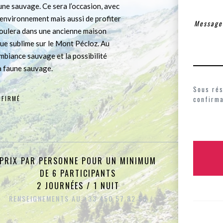
aune sauvage. Ce sera l’occasion, avec
 environnement mais aussi de profiter
éroulera dans une ancienne maison
ue sublime sur le Mont Pécloz. Au
biance sauvage et la possibilité
a faune sauvage.
Sous rés
FIRMÉ
confirma
PRIX PAR PERSONNE POUR UN MINIMUM
DE 6 PARTICIPANTS
2 JOURNÉES / 1 NUIT
RENSEIGNEMENTS AU +33 450 57 82 59