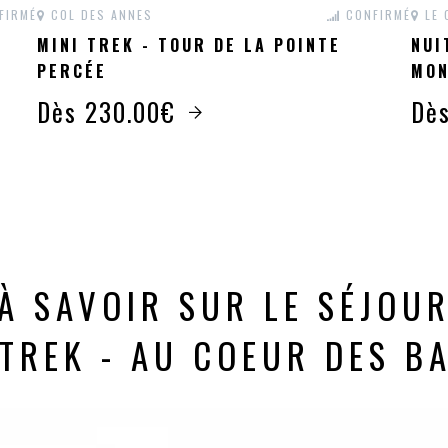
FIRMÉ
COL DES ANNES
CONFIRMÉ
LE 
MINI TREK - TOUR DE LA POINTE
NUI
PERCÉE
MON
Dès 230.00€
Dè
À SAVOIR SUR LE SÉJOU
 TREK - AU COEUR DES B