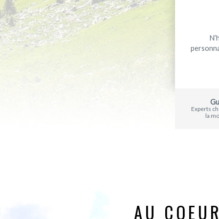
N’
personna
Gu
Experts c
la m
AU COEUR