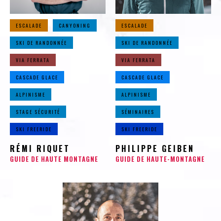
ESCALADE
CANYONING
ESCALADE
SKI DE RANDONNÉE
SKI DE RANDONNÉE
VIA FERRATA
VIA FERRATA
CASCADE GLACE
CASCADE GLACE
ALPINISME
ALPINISME
STAGE SÉCURITÉ
SÉMINAIRES
SKI FREERIDE
SKI FREERIDE
RÉMI RIQUET
PHILIPPE GEIBEN
GUIDE DE HAUTE MONTAGNE
GUIDE DE HAUTE-MONTAGNE