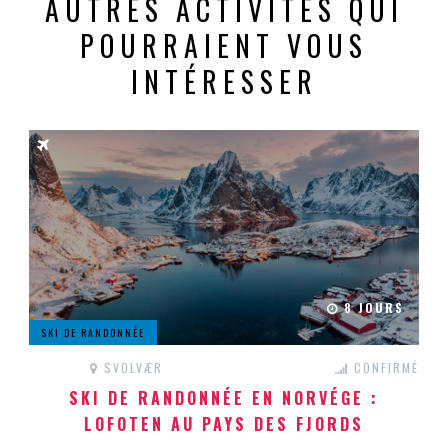
AUTRES ACTIVITÉS QUI
POURRAIENT VOUS
INTÉRESSER
8 JOURS
SKI DE RANDONNÉE
SVOLVÆR
CONFIRMÉ
SKI DE RANDONNÉE EN NORVÉGE :
LOFOTEN AU PAYS DES FJORDS